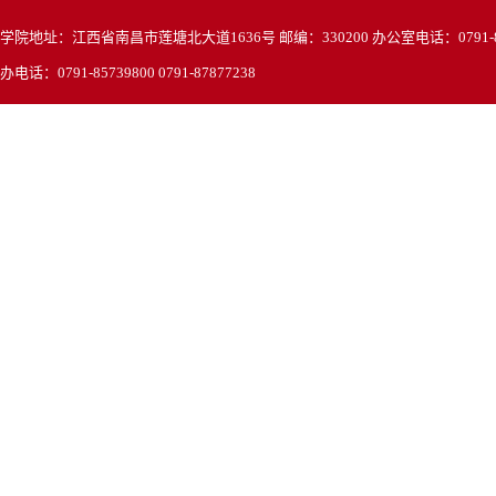
学院地址：江西省南昌市莲塘北大道1636号 邮编：330200 办公室电话：0791-857
办电话：0791-85739800 0791-87877238