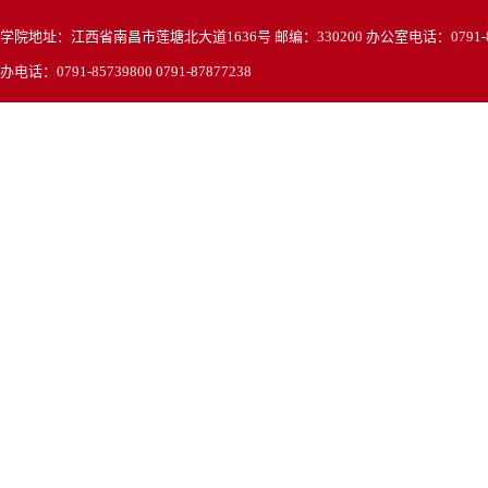
学院地址：江西省南昌市莲塘北大道1636号 邮编：330200 办公室电话：0791-857
办电话：0791-85739800 0791-87877238